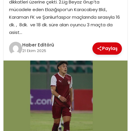
dikkatleri üzerine çekti. 2.Lig Beyaz Grup’ta
mücadele eden Elazığspor’un Karacabey Bld.,
SPOR
Karaman FK ve Şanlıurfaspor maçlarında sırasıyla 16
dk. , 8dk. ve 18 dk. süre alan oyuncu 3 maçta da
YAŞAM
asist…
Haber Editörü
Paylaş
21 Ekim 2025