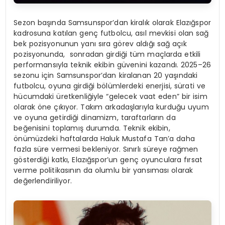
Sezon başında Samsunspor’dan kiralık olarak Elazığspor
kadrosuna katılan genç futbolcu, asıl mevkisi olan sağ
bek pozisyonunun yanı sıra görev aldığı sağ açık
pozisyonunda, sonradan girdiği tüm maçlarda etkili
performansıyla teknik ekibin güvenini kazandı. 2025–26
sezonu için Samsunspor’dan kiralanan 20 yaşındaki
futbolcu, oyuna girdiği bölümlerdeki enerjisi, sürati ve
hücumdaki üretkenliğiyle “gelecek vaat eden” bir isim
olarak öne çıkıyor. Takım arkadaşlarıyla kurduğu uyum
ve oyuna getirdiği dinamizm, taraftarların da
beğenisini toplamış durumda. Teknik ekibin,
önümüzdeki haftalarda Haluk Mustafa Tan’a daha
fazla süre vermesi bekleniyor. Sınırlı süreye rağmen
gösterdiği katkı, Elazığspor’un genç oyunculara fırsat
verme politikasının da olumlu bir yansıması olarak
değerlendiriliyor.