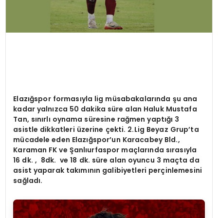
Elazığ
spor formas
ı
yla lig m
üsabakalarında şu ana
kadar yalnızca 50 dakika süre alan Haluk Mustafa
Tan, sınırlı oynama süresine rağmen yaptığı 3
asistle dikkatleri üzerine çekti. 2.Lig Beyaz Grup’ta
mücadele eden Elazığspor’un Karacabey Bld.,
Karaman FK ve Şanlıurfaspor maçlarında sırasıyla
16 dk. , 8dk. ve 18 dk. süre alan oyuncu 3 maçta da
asist yaparak takımının galibiyetleri perçinlemesini
sağladı.