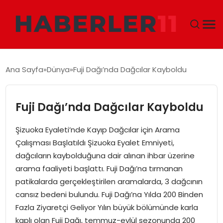
GÜNDEM
Ana Sayfa
Dünya
Fuji Dağı’nda Dağcılar Kayboldu
DÜNYA
Fuji Dağı’nda Dağcılar Kayboldu
EKONOMI
Şizuoka Eyaleti’nde Kayıp Dağcılar için Arama
SIYASET
Çalışması Başlatıldı Şizuoka Eyalet Emniyeti,
dağcıların kaybolduğuna dair alınan ihbar üzerine
TEKNOLOJI
arama faaliyeti başlattı. Fuji Dağı’na tırmanan
patikalarda gerçekleştirilen aramalarda, 3 dağcının
EĞITIM
cansız bedeni bulundu. Fuji Dağı’na Yılda 200 Binden
Fazla Ziyaretçi Geliyor Yılın büyük bölümünde karla
MAGAZIN
kaplı olan Fuji Dağı, temmuz-eylül sezonunda 200