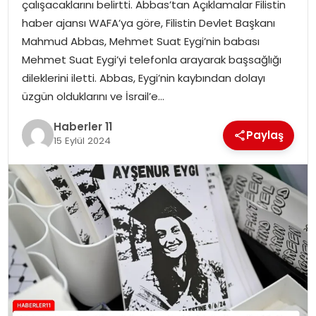
çalışacaklarını belirtti. Abbas’tan Açıklamalar Filistin
haber ajansı WAFA’ya göre, Filistin Devlet Başkanı
SPOR
Mahmud Abbas, Mehmet Suat Eygi’nin babası
Mehmet Suat Eygi’yi telefonla arayarak başsağlığı
YAŞAM
dileklerini iletti. Abbas, Eygi’nin kaybından dolayı
üzgün olduklarını ve İsrail’e…
Haberler 11
Paylaş
15 Eylül 2024