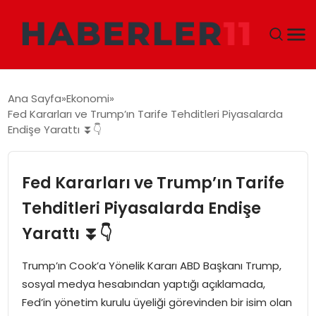
GÜNDEM
Ana Sayfa
Ekonomi
Fed Kararları ve Trump’ın Tarife Tehditleri Piyasalarda
DÜNYA
Endişe Yarattı ⏬👇
EKONOMI
Fed Kararları ve Trump’ın Tarife
SIYASET
Tehditleri Piyasalarda Endişe
Yarattı ⏬👇
TEKNOLOJI
Trump’ın Cook’a Yönelik Kararı ABD Başkanı Trump,
EĞITIM
sosyal medya hesabından yaptığı açıklamada,
Fed’in yönetim kurulu üyeliği görevinden bir isim olan
MAGAZIN