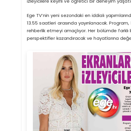
izleyicilere keyifli ve öğretici bir deneyim yaşat
Ege TV’nin yeni sezondaki en iddialı yapımların
13.55 saatleri arasında yayınlanacak. Program, k
rehberlik etmeyi amaçlıyor. Her bölümde farklı b
perspektifler kazandıracak ve hayatlarına değ