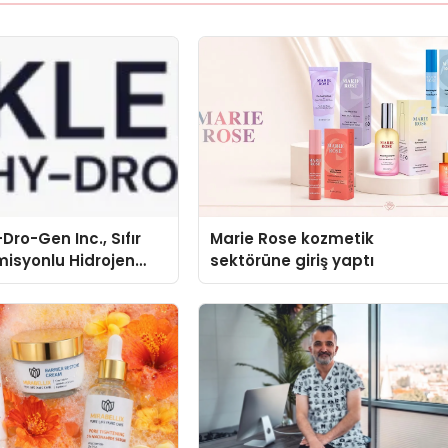
Dro-Gen Inc., Sıfır
Marie Rose kozmetik
isyonlu Hidrojen
sektörüne giriş yaptı
knolojisinde ISO ve
nleyici Onaylarını