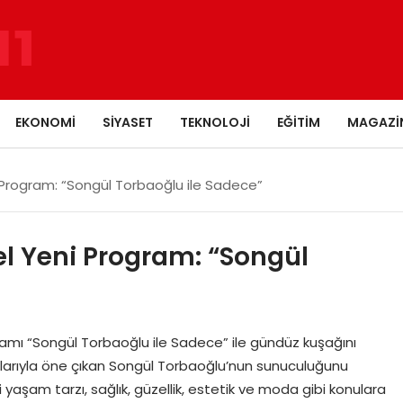
EKONOMI
SIYASET
TEKNOLOJI
EĞITIM
MAGAZI
 Program: “Songül Torbaoğlu ile Sadece”
el Yeni Program: “Songül
ogramı “Songül Torbaoğlu ile Sadece” ile gündüz kuşağını
arılarıyla öne çıkan Songül Torbaoğlu’nun sunuculuğunu
i yaşam tarzı, sağlık, güzellik, estetik ve moda gibi konulara