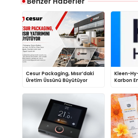
Benzer Haberler
Cesur Packaging, Mısır’daki
Kleen-Hy-
Üretim Üssünü Büyütüyor
Karbon Em
Isıtma Te
TSSA Düze
Aldı