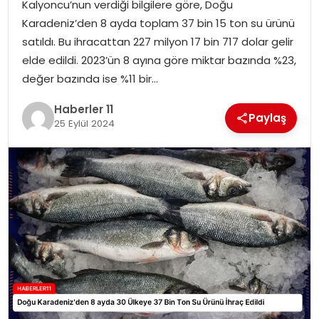
Kalyoncu’nun verdiği bilgilere göre, Doğu
Karadeniz’den 8 ayda toplam 37 bin 15 ton su ürünü
SPOR
satıldı. Bu ihracattan 227 milyon 17 bin 717 dolar gelir
elde edildi. 2023’ün 8 ayına göre miktar bazında %23,
YAŞAM
değer bazında ise %11 bir…
Haberler 11
Paylaş
25 Eylül 2024