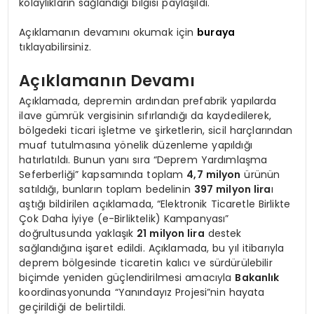
kolaylıkların sağlandığı bilgisi paylaşıldı.
Açıklamanın devamını okumak için
buraya
tıklayabilirsiniz.
Açıklamanın Devamı
Açıklamada, depremin ardından prefabrik yapılarda
ilave gümrük vergisinin sıfırlandığı da kaydedilerek,
bölgedeki ticari işletme ve şirketlerin, sicil harçlarından
muaf tutulmasına yönelik düzenleme yapıldığı
hatırlatıldı. Bunun yanı sıra “Deprem Yardımlaşma
Seferberliği” kapsamında toplam
4,7 milyon
ürünün
satıldığı, bunların toplam bedelinin
397 milyon lira
ı
aştığı bildirilen açıklamada, “Elektronik Ticaretle Birlikte
Çok Daha İyiye (e-Birliktelik) Kampanyası”
doğrultusunda yaklaşık
21 milyon lira
destek
sağlandığına işaret edildi. Açıklamada, bu yıl itibarıyla
deprem bölgesinde ticaretin kalıcı ve sürdürülebilir
biçimde yeniden güçlendirilmesi amacıyla
Bakanlık
koordinasyonunda “Yanındayız Projesi”nin hayata
geçirildiği de belirtildi.