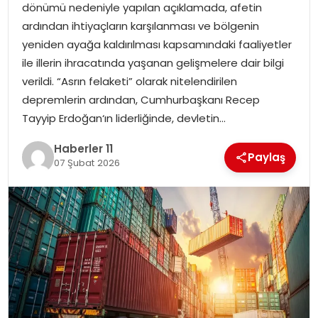
dönümü nedeniyle yapılan açıklamada, afetin
ardından ihtiyaçların karşılanması ve bölgenin
SPOR
yeniden ayağa kaldırılması kapsamındaki faaliyetler
ile illerin ihracatında yaşanan gelişmelere dair bilgi
YAŞAM
verildi. “Asrın felaketi” olarak nitelendirilen
depremlerin ardından, Cumhurbaşkanı Recep
Tayyip Erdoğan‘ın liderliğinde, devletin…
Haberler 11
Paylaş
07 Şubat 2026