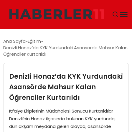
GÜNDEM
Ana Sayfa
Eğitim
Denizli Honaz’da KYK Yurdundaki Asansörde Mahsur Kalan
DÜNYA
Öğrenciler Kurtarıldı
EKONOMI
Denizli Honaz’da KYK Yurdundaki
SIYASET
Asansörde Mahsur Kalan
Öğrenciler Kurtarıldı
TEKNOLOJI
Itfaiye Ekiplerinin Müdahalesi Sonucu Kurtarıldılar
EĞITIM
Denizli’nin Honaz ilçesinde bulunan KYK yurdunda,
dün akşam meydana gelen olayda, asansörde
MAGAZIN