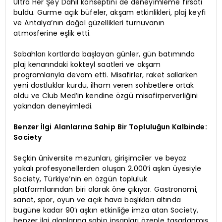
Ultra Her Şey Dahil konseptini de deneyimleme fırsatı
buldu. Gurme açık büfeler, akşam etkinlikleri, plaj keyfi
ve Antalya’nın doğal güzellikleri turnuvanın
atmosferine eşlik etti.
Sabahları kortlarda başlayan günler, gün batımında
plaj kenarındaki kokteyl saatleri ve akşam
programlarıyla devam etti. Misafirler, raket sallarken
yeni dostluklar kurdu, ilham veren sohbetlere ortak
oldu ve Club Med’in kendine özgü misafirperverliğini
yakından deneyimledi.
Benzer İlgi Alanlarına Sahip Bir Topluluğun Kalbinde:
Society
Seçkin üniversite mezunları, girişimciler ve beyaz
yakalı profesyonellerden oluşan 2.000’i aşkın üyesiyle
Society, Türkiye’nin en özgün topluluk
platformlarından biri olarak öne çıkıyor. Gastronomi,
sanat, spor, oyun ve açık hava başlıkları altında
bugüne kadar 90’ı aşkın etkinliğe imza atan Society,
benzer ilgi alanlarına sahip insanları özenle tasarlanmış