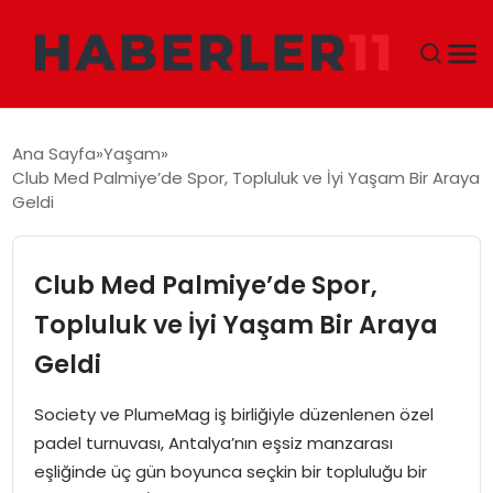
GÜNDEM
Ana Sayfa
Yaşam
Club Med Palmiye’de Spor, Topluluk ve İyi Yaşam Bir Araya
DÜNYA
Geldi
EKONOMI
Club Med Palmiye’de Spor,
SIYASET
Topluluk ve İyi Yaşam Bir Araya
Geldi
TEKNOLOJI
Society ve PlumeMag iş birliğiyle düzenlenen özel
EĞITIM
padel turnuvası, Antalya’nın eşsiz manzarası
eşliğinde üç gün boyunca seçkin bir topluluğu bir
MAGAZIN