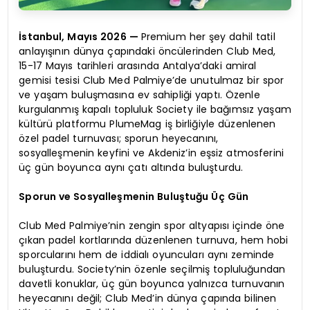
İstanbul, Mayıs 2026 —
Premium her şey dahil tatil
anlayışının dünya çapındaki öncülerinden Club Med,
15-17 Mayıs tarihleri arasında Antalya’daki amiral
gemisi tesisi Club Med Palmiye’de unutulmaz bir spor
ve yaşam buluşmasına ev sahipliği yaptı. Özenle
kurgulanmış kapalı topluluk Society ile bağımsız yaşam
kültürü platformu PlumeMag iş birliğiyle düzenlenen
özel padel turnuvası; sporun heyecanını,
sosyalleşmenin keyfini ve Akdeniz’in eşsiz atmosferini
üç gün boyunca aynı çatı altında buluşturdu.
Sporun ve Sosyalleşmenin Buluştuğu Üç Gün
Club Med Palmiye’nin zengin spor altyapısı içinde öne
çıkan padel kortlarında düzenlenen turnuva, hem hobi
sporcularını hem de iddialı oyuncuları aynı zeminde
buluşturdu. Society’nin özenle seçilmiş topluluğundan
davetli konuklar, üç gün boyunca yalnızca turnuvanın
heyecanını değil; Club Med’in dünya çapında bilinen