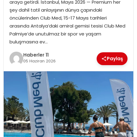
araya getirdi. İstanbul, Mayıs 2026 — Premium her
şey dahil tatil anlayışının dünya çapındaki
SPOR
öncülerinden Club Med, 15-17 Mayıs tarihleri
arasında Antalya’daki amiral gemisi tesisi Club Med
YAŞAM
Palmiye’de unutulmaz bir spor ve yaşam
buluşmasına ev…
Haberler 11
Paylaş
05 Haziran 2026