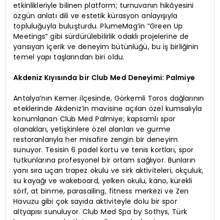
etkinlikleriyle bilinen platform; turnuvanın hikâyesini
özgün anlatı dili ve estetik kürasyon anlayışıyla
topluluğuyla buluşturdu. PlumeMag’in “Green Up
Meetings” gibi sürdürülebilirlik odaklı projelerine de
yansıyan içerik ve deneyim bütünlüğü, bu iş birliğinin
temel yapı taşlarından biri oldu.
Akdeniz Kıyısında bir Club Med Deneyimi: Palmiye
Antalya’nın Kemer ilçesinde, Görkemli Toros dağlarının
eteklerinde Akdeniz’in mavisine açılan özel kumsalıyla
konumlanan Club Med Palmiye; kapsamlı spor
olanakları, yetişkinlere özel alanları ve gurme
restoranlarıyla her misafire zengin bir deneyim
sunuyor. Tesisin 6 padel kortu ve tenis kortları, spor
tutkunlarına profesyonel bir ortam sağlıyor. Bunların
yanı sıra uçan trapez okulu ve sirk aktiviteleri, okçuluk,
su kayağı ve wakeboard, yelken okulu, kano, kürekli
sörf, at binme, parasailing, fitness merkezi ve Zen
Havuzu gibi çok sayıda aktiviteyle dolu bir spor
altyapısı sunuluyor. Club Med Spa by Sothys, Türk