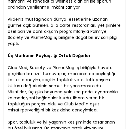
hamamı ve rahatlatıcı wellness alanları ise sporun
ardından yenilenme imkânı tanıyor.
Akdeniz mutfağından dünya lezzetlerine uzanan
gurme açık büfeleri, à la carte restoranları, yetişkinlere
özel barı ve canlı akşam programlarıyla Palmiye;
Society ve PlumeMag iş birliğine doğal bir ev sahipliği
yaptı.
Üç Markanın Paylaştığı Ortak Değerler
Club Med, Society ve PlumeMag iş birliğiyle hayata
geçirilen bu özel turnuva; üç markanın da paylaştığı
kaliteli deneyim, seçkin topluluk ve estetik yaşam
kültürü değerlerinin somut bir yansıması oldu.
Misafirler, üç gün boyunca yalnızca padel oynamakla
kalmadı; yeni bağlantılar kurdu, ilham veren bir
topluluğun parçası oldu ve Club Med’in eşsiz
misafirperverliğini bir kez daha deneyimledi.
Spor, topluluk ve iyi yaşamın kesişiminde tasarlanan
bu özel buluşma, üç markanın ortak vizyonunu