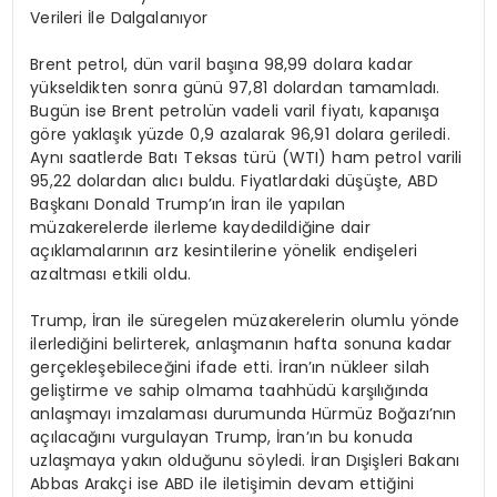
Verileri İle Dalgalanıyor
Brent petrol, dün varil başına 98,99 dolara kadar
yükseldikten sonra günü 97,81 dolardan tamamladı.
Bugün ise Brent petrolün vadeli varil fiyatı, kapanışa
göre yaklaşık yüzde 0,9 azalarak 96,91 dolara geriledi.
Aynı saatlerde Batı Teksas türü (WTI) ham petrol varili
95,22 dolardan alıcı buldu. Fiyatlardaki düşüşte, ABD
Başkanı Donald Trump’ın İran ile yapılan
müzakerelerde ilerleme kaydedildiğine dair
açıklamalarının arz kesintilerine yönelik endişeleri
azaltması etkili oldu.
Trump, İran ile süregelen müzakerelerin olumlu yönde
ilerlediğini belirterek, anlaşmanın hafta sonuna kadar
gerçekleşebileceğini ifade etti. İran’ın nükleer silah
geliştirme ve sahip olmama taahhüdü karşılığında
anlaşmayı imzalaması durumunda Hürmüz Boğazı’nın
açılacağını vurgulayan Trump, İran’ın bu konuda
uzlaşmaya yakın olduğunu söyledi. İran Dışişleri Bakanı
Abbas Arakçi ise ABD ile iletişimin devam ettiğini