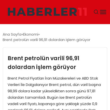
GÜNDEM
Ana Sayfa
Ekonomi
Brent petrolün varili 96,91 dolardan işlem görüyor
DÜNYA
EKONOMI
Brent petrolün varili 96,91
dolardan işlem görüyor
SIYASET
Brent Petrol Fiyatları İran Müzakereleri ve ABD Stok
TEKNOLOJI
Verileri İle Dalgalanıyor Brent petrol, dün varil başına
98,99 dolara kadar yükseldikten sonra günü 97,81
EĞITIM
dolardan tamamladı. Bugün ise Brent petrolün
vadeli varil fiyatı, kapanışa göre yaklaşık yüzde 0,9
MAGAZIN