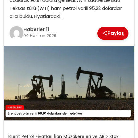
azalarak 96,91 dolara geriledi. Aynı saatlerde Batı
Teksas türü (WTI) ham petrol varili 95,22 dolardan
SPOR
alıcı buldu. Fiyatlardaki…
YAŞAM
Haberler 11
Paylaş
04 Haziran 2026
Brent Petrol Fiyatları İran Müzakereleri ve ABD Stok