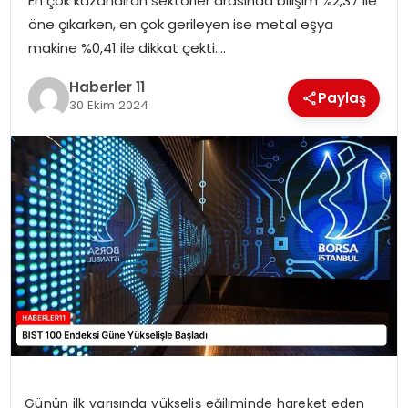
En çok kazandıran sektörler arasında bilişim %2,37 ile
öne çıkarken, en çok gerileyen ise metal eşya
SPOR
makine %0,41 ile dikkat çekti….
YAŞAM
Haberler 11
Paylaş
30 Ekim 2024
Günün ilk yarısında yükseliş eğiliminde hareket eden