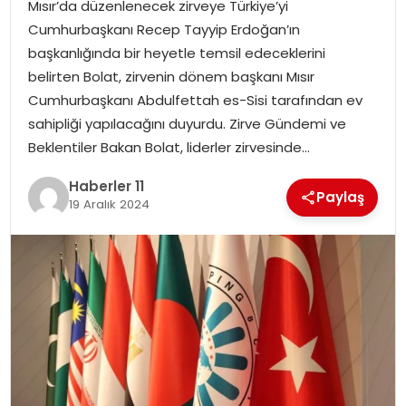
Mısır’da düzenlenecek zirveye Türkiye’yi
Cumhurbaşkanı Recep Tayyip Erdoğan’ın
SPOR
başkanlığında bir heyetle temsil edeceklerini
belirten Bolat, zirvenin dönem başkanı Mısır
YAŞAM
Cumhurbaşkanı Abdulfettah es-Sisi tarafından ev
sahipliği yapılacağını duyurdu. Zirve Gündemi ve
Beklentiler Bakan Bolat, liderler zirvesinde…
Haberler 11
Paylaş
19 Aralık 2024