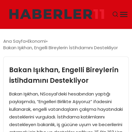
GÜNDEM
Ana Sayfa
Ekonomi
Bakan Işıkhan, Engelli Bireylerin İstihdamını Destekliyor
DÜNYA
EKONOMI
Bakan Işıkhan, Engelli Bireylerin
İstihdamını Destekliyor
SIYASET
Bakan Işıkhan, NSosyal’deki hesabından yaptığı
TEKNOLOJI
paylaşımda, “Engelleri Birlikte Aşıyoruz” ifadesini
kullanarak, engelli vatandaşların çalışma hayatındaki
EĞITIM
desteklerini vurguladı. İstihdama katılımlarını
destekleyen bakanlık, iş gücüne uyum ve becerilerini
MAGAZIN