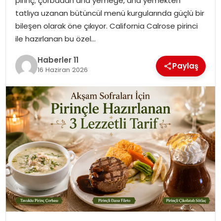
pirinç; çorbadan ana yemeğe, ana yemekten
tatlıya uzanan bütüncül menü kurgularında güçlü bir
SPOR
bileşen olarak öne çıkıyor. California Calrose pirinci
ile hazırlanan bu özel…
YAŞAM
Haberler 11
Paylaş
16 Haziran 2026