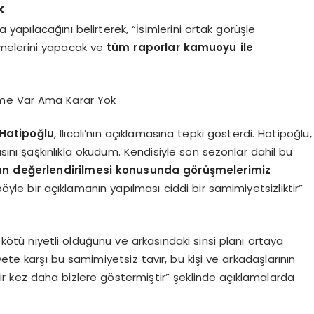
k
a yapılacağını belirterek, “İsimlerini ortak görüşle
irmelerini yapacak ve
tüm raporlar kamuoyu ile
şme Var Ama Karar Yok
Hatipoğlu
, Ilıcalı’nın açıklamasına tepki gösterdi. Hatipoğlu,
sını şaşkınlıkla okudum. Kendisiyle son sezonlar dahil bu
an değerlendirilmesi konusunda görüşmelerimiz
yle bir açıklamanın yapılması ciddi bir samimiyetsizliktir”
ötü niyetli olduğunu ve arkasındaki sinsi planı ortaya
ete karşı bu samimiyetsiz tavır, bu kişi ve arkadaşlarının
ir kez daha bizlere göstermiştir” şeklinde açıklamalarda