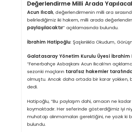
Değerlendirme Milli Arada Yapılaca
Acun Ilıcalı
, değerlendirmenin milli ara sırasınd
belirlediğimiz iki hakem, milli arada değerlend
paylaşılacaktır
” açıklamasında bulundu.
İbrahim Hatipoğlu
: Şaşkınlıkla Okudum, Görü
Galatasaray Yönetim Kurulu Üyesi İbrahim 
“Fenerbahçe Asbaşkanı Acun Ilıcalı’nın açıklama
sezonki maçların
tarafsız hakemler tarafınd
olmuştu. Ancak daha ortada bir karar yokken, bö
dedi.
Hatipoğlu, “Bu paylaşım dahi, amacın ne kadar k
koymaktadır. Her seferinde gösterdiğimiz iyi niy
muhatap alınmamaları gerektiğini, ne yazık ki b
bulundu.