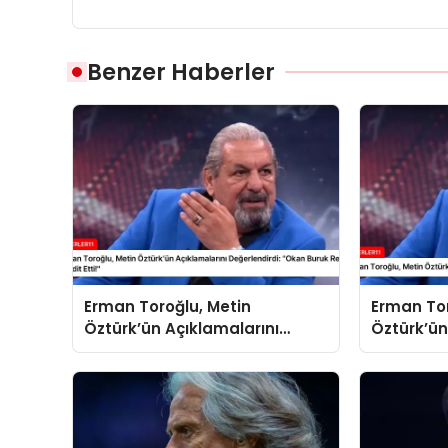
Benzer Haberler
Erman Toroğlu, Metin
Erman Tor
Öztürk’ün Açıklamalarını
Öztürk’ün
Değerlendirdi: “Okan Buruk
Değerlend
Resmen Tehdit Etti!”