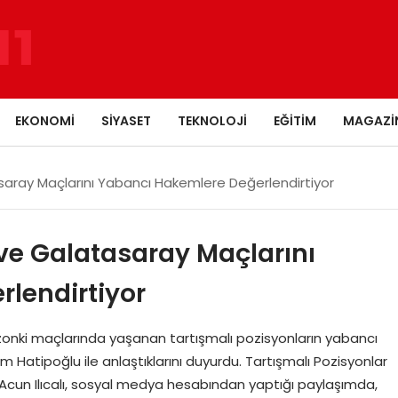
EKONOMI
SIYASET
TEKNOLOJI
EĞITIM
MAGAZI
asaray Maçlarını Yabancı Hakemlere Değerlendirtiyor
 ve Galatasaray Maçlarını
lendirtiyor
ezonki maçlarında yaşanan tartışmalı pozisyonların yabancı
m Hatipoğlu ile anlaştıklarını duyurdu. Tartışmalı Pozisyonlar
Acun Ilıcalı, sosyal medya hesabından yaptığı paylaşımda,