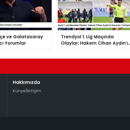
çe ve Galatasaray
Trendyol 1. Lig Maçında
ıcı Yorumlar
Olaylar: Hakem Cihan Aydın’ı
Kararları Tartışma Yarattı
Hakkımızda
Künye
İletişim