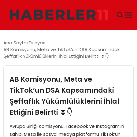
GÜNDEM
Ana Sayfa
Dünya
AB Komisyonu, Meta ve TikTok’un DSA Kapsamındaki
DÜNYA
Şeffaflık Yükümlülüklerini İhlal Ettiğini Belirtti ⏬👇
EKONOMI
AB Komisyonu, Meta ve
SIYASET
TikTok’un DSA Kapsamındaki
Şeffaflık Yükümlülüklerini İhlal
TEKNOLOJI
Ettiğini Belirtti ⏬👇
EĞITIM
Avrupa Birliği Komisyonu, Facebook ve Instagram’ın
MAGAZIN
sahibi Meta ile sosyal medya platformu TikTok’un