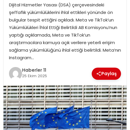
Dijital Hizmetler Yasası (DSA) çerçevesindeki
SPOR
şeffaflık yükümlülüklerini ihlal ettikleri yönünde ön
bulgular tespit ettiğini açıkladı. Meta ve TikTok’un
YAŞAM
Yükümlülükleri İhlal Ettiği Belirtildi AB Komisyonu’nun
yaptığı açıklamada, Meta ve TikTok’un
araştırmacılara kamuya açık verilere yeterli erişim
sağlama yükümlülüğünü ihlal ettiği belirtildi. Meta’nın
Instagram…
Haberler 11
Paylaş
25 Ekim 2025